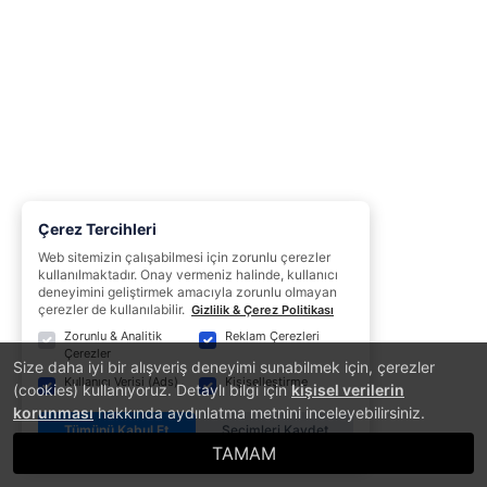
Çerez Tercihleri
Web sitemizin çalışabilmesi için zorunlu çerezler
kullanılmaktadır. Onay vermeniz halinde, kullanıcı
deneyimini geliştirmek amacıyla zorunlu olmayan
çerezler de kullanılabilir.
Gizlilik & Çerez Politikası
Zorunlu & Analitik
Reklam Çerezleri
Çerezler
Size daha iyi bir alışveriş deneyimi sunabilmek için, çerezler
Kullanıcı Verisi (Ads)
Kişiselleştirme
(cookies) kullanıyoruz. Detaylı bilgi için
kişisel verilerin
korunması
hakkında aydınlatma metnini inceleyebilirsiniz.
Tümünü Kabul Et
Seçimleri Kaydet
TAMAM